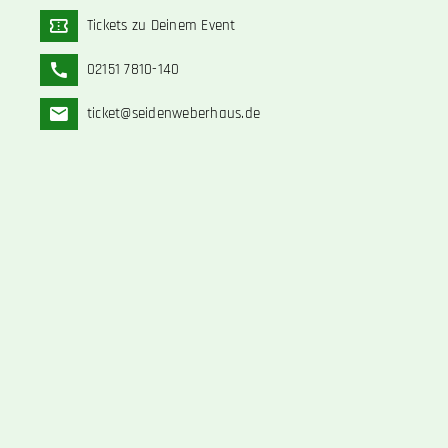
Tickets zu Deinem Event
02151 7810-140
ticket@seidenweberhaus.de
An der YAYLA ARENA
Ticketkasse 3
Bitte beachte die
VVK Öffnungszeiten