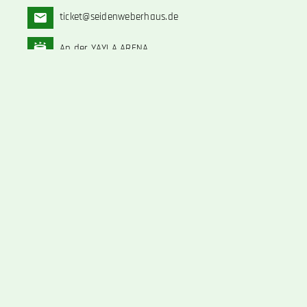
ticket@seidenweberhaus.de
An der YAYLA ARENA
Ticketkasse 3
Bitte beachte die
VVK Öffnungszeiten