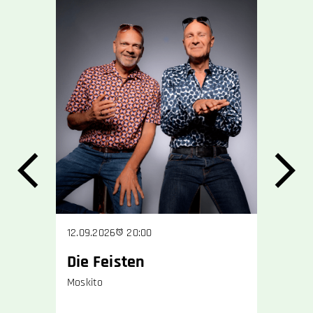
12.09.2026
20:00
16.09.202
Die Feisten
Anouk
Moskito
Das Kinde