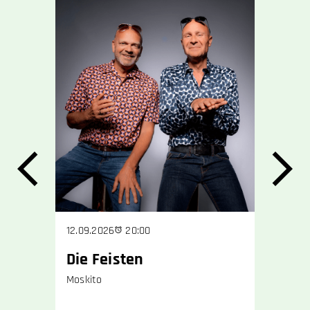
12.09.2026
20:00
16.09.202
Die Feisten
Anouk
Moskito
Das Kinde